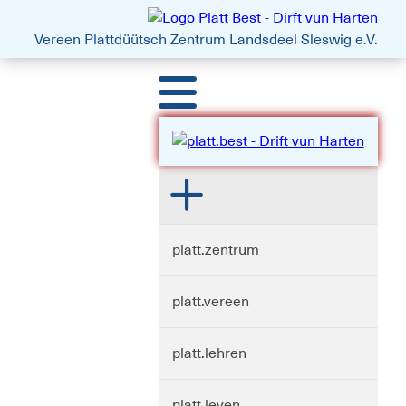
platt.best - Drift vun Harten
Vereen Plattdüütsch Zentrum
Landsdeel Sleswig e.V.
platt.zentrum
platt.vereen
platt.lehren
platt.leven