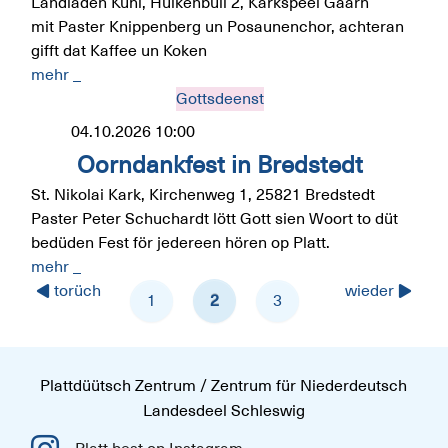
Landladen Kühl, Hülkenbüll 2, Karkspeel Gaarn
mit Paster Knippenberg un Posaunenchor, achteran
gifft dat Kaffee un Koken
mehr _
Gottsdeenst
04.10.2026
10:00
Oorndankfest in Bredstedt
St. Nikolai Kark, Kirchenweg 1, 25821 Bredstedt
Paster Peter Schuchardt lött Gott sien Woort to düt
bedüden Fest för jedereen hören op Platt.
mehr _
torüch
wieder
1
2
3
Plattdüütsch Zentrum / Zentrum für Niederdeutsch
Landesdeel Schleswig