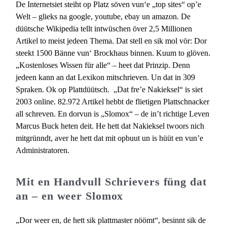
De Internetsiet steiht op Platz söven vun‘e „top sites“ op’e
Welt – glieks na google, youtube, ebay un amazon. De
düütsche Wikipedia tellt intwüschen över 2,5 Millionen
Artikel to meist jedeen Thema. Dat stell en sik mol vör: Dor
steekt 1500 Bänne vun‘ Brockhaus binnen. Kuum to glöven.
„Kostenloses Wissen für alle“ – heet dat Prinzip. Denn
jedeen kann an dat Lexikon mitschrieven. Un dat in 309
Spraken. Ok op Plattdüütsch. „Dat fre’e Nakieksel“ is siet
2003 online. 82.972 Artikel hebbt de flietigen Plattschnacker
all schreven. En dorvun is „Slomox“ – de in’t richtige Leven
Marcus Buck heten deit. He hett dat Nakieksel twoors nich
mitgrünndt, aver he hett dat mit opbuut un is hüüt en vun’e
Administratoren.
Mit en Handvull Schrievers füng dat
an – en weer Slomox
„Dor weer en, de hett sik plattmaster nöömt“, besinnt sik de