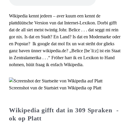
Wikipedia kennt jedeen – aver kuum een kennt de
plattdüütsche Version vun dat Internet-Lexikon. Dorbi gifft
dat de all siet meist twintig Johr. Belice . . . dat seggt mi rein
gor nix. Is dat en Stadt? En Land? Is dat en Modemarke oder
en Popstar? Ik google dat mol fix un wat steiht dor glieks
ganz baven ünner wikipedia.de? „Belice [beˈliːz] ist ein Staat
in Zentralamerika . . .“ Fröher harr ik en Lexikon to Hand
nohmen, hüüt fraag ik enfach Wikipedia.
Screenshot vun de Startsiet vun Wikipedia op Platt
Wikipedia gifft dat in 309 Spraken -
ok op Platt