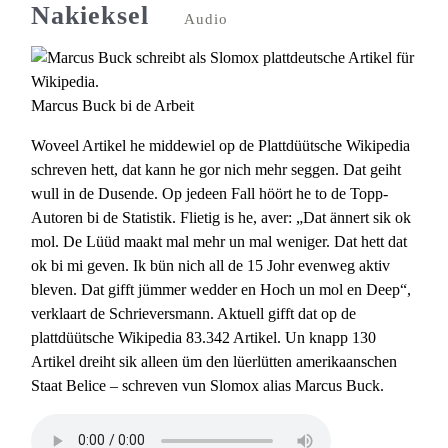
Nakieksel
Audio
Marcus Buck bi de Arbeit
Woveel Artikel he middewiel op de Plattdüütsche Wikipedia
schreven hett, dat kann he gor nich mehr seggen. Dat geiht
wull in de Dusende. Op jedeen Fall höört he to de Topp-
Autoren bi de Statistik. Flietig is he, aver: „Dat ännert sik ok
mol. De Lüüd maakt mal mehr un mal weniger. Dat hett dat
ok bi mi geven. Ik bün nich all de 15 Johr evenweg aktiv
bleven. Dat gifft jümmer wedder en Hoch un mol en Deep“,
verklaart de Schrieversmann. Aktuell gifft dat op de
plattdüütsche Wikipedia 83.342 Artikel. Un knapp 130
Artikel dreiht sik alleen üm den lüerlütten amerikaanschen
Staat Belice – schreven vun Slomox alias Marcus Buck.