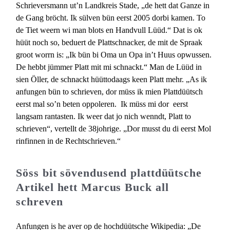
Schrieversmann ut’n Landkreis Stade, „de hett dat Ganze in
de Gang bröcht. Ik sülven bün eerst 2005 dorbi kamen. To
de Tiet weern wi man blots en Handvull Lüüd.“ Dat is ok
hüüt noch so, beduert de Plattschnacker, de mit de Spraak
groot worrn is: „Ik bün bi Oma un Opa in’t Huus opwussen.
De hebbt jümmer Platt mit mi schnackt.“ Man de Lüüd in
sien Öller, de schnackt hüüttodaags keen Platt mehr. „As ik
anfungen bün to schrieven, dor müss ik mien Plattdüütsch
eerst mal so’n beten oppoleren. Ik müss mi dor eerst
langsam rantasten. Ik weer dat jo nich wenndt, Platt to
schrieven“, vertellt de 38johrige. „Dor musst du di eerst Mol
rinfinnen in de Rechtschrieven.“
Söss bit sövendusend plattdüütsche
Artikel hett Marcus Buck all
schreven
Anfungen is he aver op de hochdüütsche Wikipedia: „De