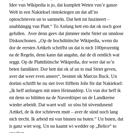
Idee vun Wikipedia is jo, dat kumplett Weten vun’e ganze
Welt in een Nakieksel rintokriegen un dat all’ns
optoschrieven un to sammeln. Dat hett mi faszineert –
unabhängig vun Platt.“ To Anfang hett em dat ok noch goot
gefullen. Aver denn geev dat jümmer mehr Striet un sinnlose
Diskuschonen. „Op de hochdüütsche Wikipedia, wenn du
dor de eersten Artikels schriffst un dat is nich 100prozentig
na de Regeln, denn kann dat angahn, dat de di orntlich wat
seggt. Op de Plattdüütsche Wikipedia, dor weer dat so’n
beten familiärer. Dor hett dat ok af un to mal Striet geven,
aver dat weer even anners“, besinnt sik Marcus Buck. Un
dorüm schrifft he nu siet över föfftein Johr för dat Nakieksel:
„Ik heff anfungen mit mien Heimatdörp. Un vun dor heff ik
mi denn so bilütten na de Naverdörper un de Landkreise
wieder arbeidt. Dat warrt wull so söss bit sövendusend
Artikel, de ik dor schrieven mutt – aver de sünd noch lang
nich trecht. Ik arbeid mi vun binnen na buten.“ Un buten, dat
is ganz wiet weg. Un nu kaamt wi wedder op „Belice“ to