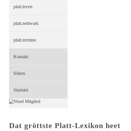
platt.leven
platt.nettwark
platt.termine
Kontakt
Söken
Startsiet
Wikipedia als größtes plattde
Dat gröttste Platt-Lexikon heet