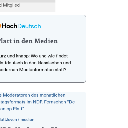
Hoch
Deutsch
#
latt in den Medien
urz und knapp: Wo und wie findet
lattdeutsch in den klassischen und
odernen Medienformaten statt?
latt.leven
/
medien
Neue Sendungen auf Platt, Friesisch und