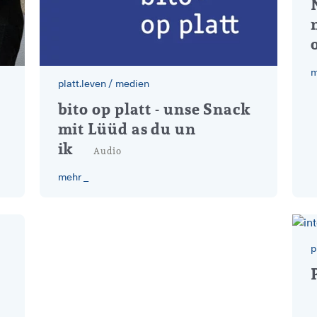
m
platt.leven
/
medien
dung
bito op platt - Podcast
bito op platt - unse Snack
mit Lüüd as du un
ik
Audio
mehr _
p