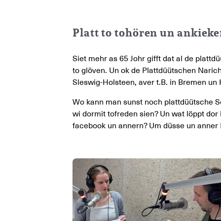
Platt to tohören un ankiek
Siet mehr as 65 Johr gifft dat al de plat
to glöven. Un ok de Plattdüütschen Naricht
Sleswig-Holsteen, aver t.B. in Bremen u
Wo kann man sunst noch plattdüütsche S
wi dormit tofreden sien? Un wat löppt do
facebook un annern? Um düsse un anner F