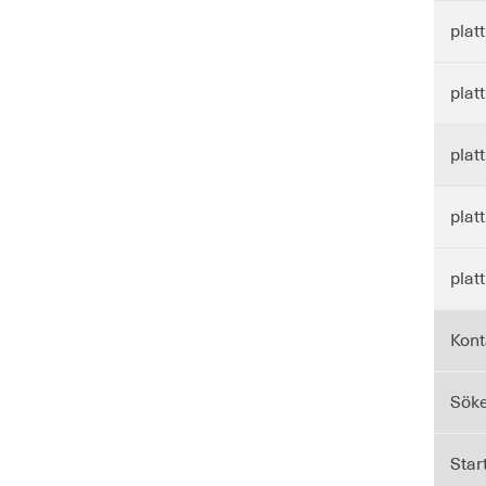
plat
plat
plat
plat
plat
Kont
Sök
Star