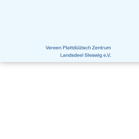
platt.best - Drift vun Harten
Vereen Plattdüütsch Zentrum
Landsdeel Sleswig e.V.