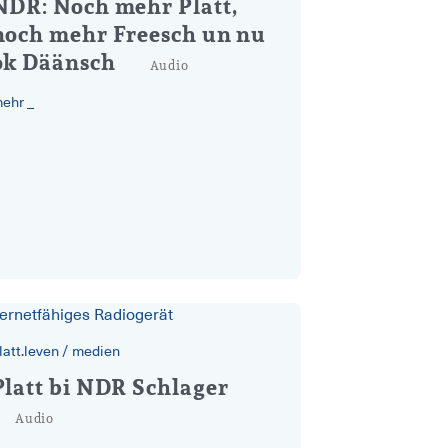
NDR: Noch mehr Platt,
noch mehr Freesch un nu
ok Däänsch
Audio
ehr _
latt.leven
/
medien
platt bei NDR Schlager
Platt bi NDR Schlager
Audio