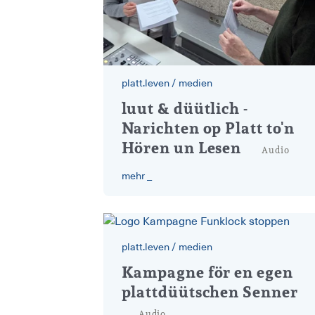
platt.leven
/
medien
PLATTform geht auf Sen
luut & düütlich -
Narichten op Platt to'n
Hören un Lesen
Audio
mehr _
platt.leven
/
medien
funklock stoppen
Kampagne för en egen
plattdüütschen Senner
Audio