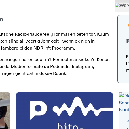
en
tdüütsche Radio-Plauderee „Hör mal en beten to“. Kuum
P
en sünd all veertig Johr oolt - wenn ok nich in
n Hamborg bi den NDR in't Programm.
K
ennungen hören oder in’t Fernsehn ankieken? Könen
P
r bi de Medienformate as Podcasts, Instagram,
m
ragen geiht dat in düsse Rubrik.
p