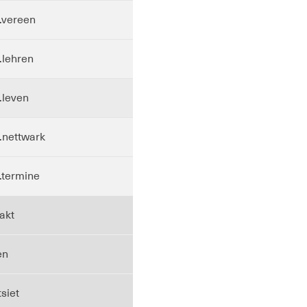
t.vereen
t.lehren
t.leven
t.nettwark
t.termine
akt
en
tsiet