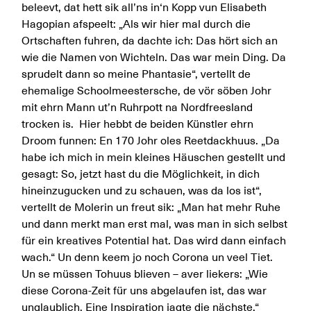
beleevt, dat hett sik all’ns in‘n Kopp vun Elisabeth
Hagopian afspeelt: „Als wir hier mal durch die
Ortschaften fuhren, da dachte ich: Das hört sich an
wie die Namen von Wichteln. Das war mein Ding. Da
sprudelt dann so meine Phantasie“, vertellt de
ehemalige Schoolmeestersche, de vör söben Johr
mit ehrn Mann ut’n Ruhrpott na Nordfreesland
trocken is. Hier hebbt de beiden Künstler ehrn
Droom funnen: En 170 Johr oles Reetdackhuus. „Da
habe ich mich in mein kleines Häuschen gestellt und
gesagt: So, jetzt hast du die Möglichkeit, in dich
hineinzugucken und zu schauen, was da los ist“,
vertellt de Molerin un freut sik: „Man hat mehr Ruhe
und dann merkt man erst mal, was man in sich selbst
für ein kreatives Potential hat. Das wird dann einfach
wach.“ Un denn keem jo noch Corona un veel Tiet.
Un se müssen Tohuus blieven – aver liekers: „Wie
diese Corona-Zeit für uns abgelaufen ist, das war
unglaublich. Eine Inspiration jagte die nächste.“