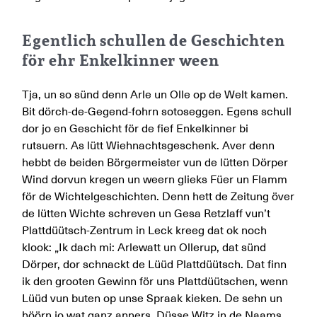
Egentlich schullen de Geschichten
för ehr Enkelkinner ween
Tja, un so sünd denn Arle un Olle op de Welt kamen.
Bit dörch-de-Gegend-fohrn sotoseggen. Egens schull
dor jo en Geschicht för de fief Enkelkinner bi
rutsuern. As lütt Wiehnachtsgeschenk. Aver denn
hebbt de beiden Börgermeister vun de lütten Dörper
Wind dorvun kregen un weern glieks Füer un Flamm
för de Wichtelgeschichten. Denn hett de Zeitung över
de lütten Wichte schreven un Gesa Retzlaff vun’t
Plattdüütsch-Zentrum in Leck kreeg dat ok noch
klook: „Ik dach mi: Arlewatt un Ollerup, dat sünd
Dörper, dor schnackt de Lüüd Plattdüütsch. Dat finn
ik den grooten Gewinn för uns Plattdüütschen, wenn
Lüüd vun buten op unse Spraak kieken. De sehn un
höörn jo wat ganz anners. Düsse Witz in de Naams,