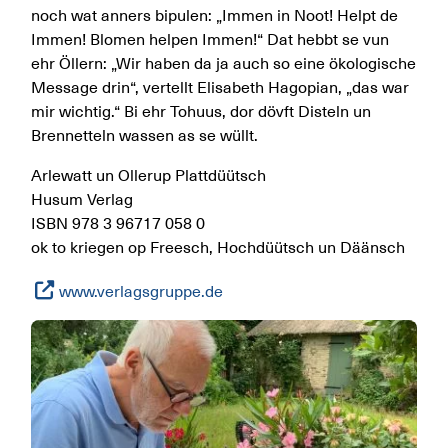
noch wat anners bipulen: „Immen in Noot! Helpt de
Immen! Blomen helpen Immen!“ Dat hebbt se vun
ehr Öllern: „Wir haben da ja auch so eine ökologische
Message drin“, vertellt Elisabeth Hagopian, „das war
mir wichtig.“ Bi ehr Tohuus, dor dövft Disteln un
Brennetteln wassen as se wüllt.
Arlewatt un Ollerup Plattdüütsch
Husum Verlag
ISBN 978 3 96717 058 0
ok to kriegen op Freesch, Hochdüütsch un Däänsch
www.verlagsgruppe.de