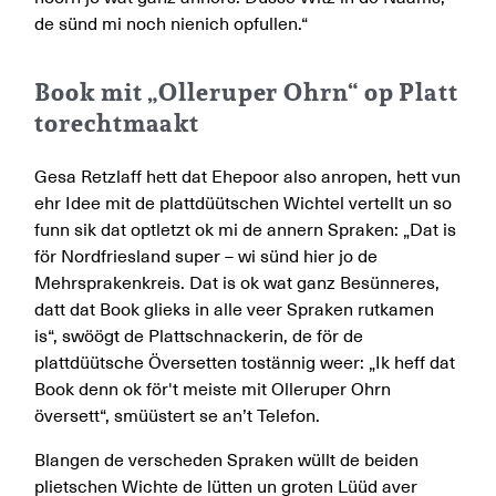
de sünd mi noch nienich opfullen.“
Book mit „Olleruper Ohrn“ op Platt
torechtmaakt
Gesa Retzlaff hett dat Ehepoor also anropen, hett vun
ehr Idee mit de plattdüütschen Wichtel vertellt un so
funn sik dat optletzt ok mi de annern Spraken: „Dat is
för Nordfriesland super – wi sünd hier jo de
Mehrsprakenkreis. Dat is ok wat ganz Besünneres,
datt dat Book glieks in alle veer Spraken rutkamen
is“, swöögt de Plattschnackerin, de för de
plattdüütsche Översetten tostännig weer: „Ik heff dat
Book denn ok för't meiste mit Olleruper Ohrn
översett“, smüüstert se an’t Telefon.
Blangen de verscheden Spraken wüllt de beiden
plietschen Wichte de lütten un groten Lüüd aver