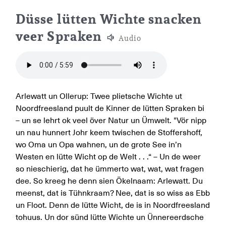
Plattdeutsches Kinderbuch A
Düsse lütten Wichte snacken
veer Spraken
Audio
Arlewatt un Ollerup: Twee plietsche Wichte ut
Noordfreesland puult de Kinner de lütten Spraken bi
– un se lehrt ok veel över Natur un Ümwelt. "Vör nipp
un nau hunnert Johr keem twischen de Stoffershoff,
wo Oma un Opa wahnen, un de grote See in’n
Westen en lütte Wicht op de Welt . . .“ – Un de weer
so nieschierig, dat he ümmerto wat, wat, wat fragen
dee. So kreeg he denn sien Ökelnaam: Arlewatt. Du
meenst, dat is Tühnkraam? Nee, dat is so wiss as Ebb
un Floot. Denn de lütte Wicht, de is in Noordfreesland
tohuus. Un dor sünd lütte Wichte un Ünnereerdsche