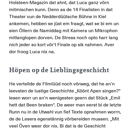
Holsteen-Magazin dat ahnt, dat Luca ganz vörn
mitmischen kunn. Denn as de 14 Finalisten in dat
Theater vun de Nedderdüütsche Bühne in Kiel
ankemen, hebben se jüst em fraagt, wat se bi em un
sien Öllern de Namiddag mit Kamera un Mikrophon
mitlanglopen dorven. De Stress noch opto harr lang
nich jeder so kort vör't Finale op sik nahmen. Aver
dor froog Luca nix na.
Höpen op de Lieblingsgeschicht
He vertellde de Filmlüüd noch vörweg, dat he an’n
leevsten de lustige Geschichte „Köönt Apen singen?“
lesen worr un an’n wenigesten geern dat Stück „Emil
hett dat Been braken“. De weer man eerst bi de letzte
Runn nu in de Utwahl vun fief Texte opnahmen worrn,
de de Lesers egenstännig vörbereiden mussen. „Mit
veel Öven weer dor nix. Bi dat is de Geschicht