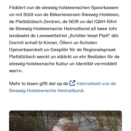
Föddert vun de sleswig-holsteenschen Spoorkassen
un mit Stütt vun de Bökerievereen Sleswig-Holsteen,
de Plattdüütsch-Zentren, de NDR un dat IQSH föhrt
de Sleswig-Holsteensche Heimatbund all twee Johr
landswiet de Leeswettstriet „Schöler leest Platt“ dör.
Dormit schall bi Kinner, Öllern un Scholen
Opmerksamkeit un Gespöör för de Regionalspraak
Plattdüütsch weckt un stäärkt un ehr Bedüden för de
sleswig-holsteensche Kultur un Identität vermiddelt
warrn.
Mehr to lesen gifft dat op de
Internetsiet vun de
Sleswig-Holsteensche Heimatbund
.