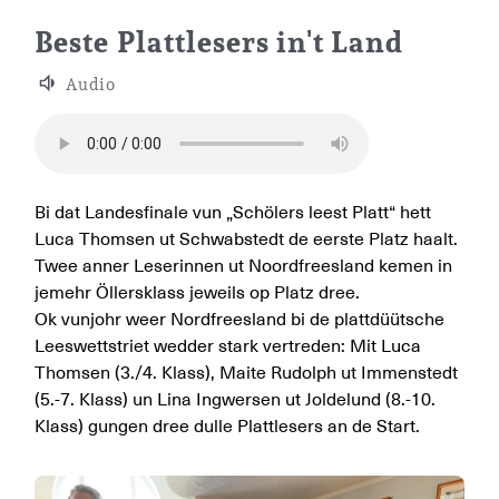
Finale plattdeutscher Lesew
Beste Plattlesers in't Land
Audio
Bi dat Landesfinale vun „Schölers leest Platt“ hett
Luca Thomsen ut Schwabstedt de eerste Platz haalt.
Twee anner Leserinnen ut Noordfreesland kemen in
jemehr Öllersklass jeweils op Platz dree.
Ok vunjohr weer Nordfreesland bi de plattdüütsche
Leeswettstriet wedder stark vertreden: Mit Luca
Thomsen (3./4. Klass), Maite Rudolph ut Immenstedt
(5.-7. Klass) un Lina Ingwersen ut Joldelund (8.-10.
Klass) gungen dree dulle Plattlesers an de Start.