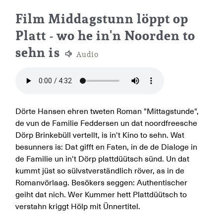
Mittagstunde auf Plattdeutsc
Film Middagstunn löppt op
Platt - wo he in'n Noorden to
sehn is
Audio
Dörte Hansen ehren tweten Roman "Mittagstunde",
de vun de Familie Feddersen un dat noordfreesche
Dörp Brinkebüll vertellt, is in't Kino to sehn. Wat
besunners is: Dat gifft en Faten, in de de Dialoge in
de Familie un in't Dörp plattdüütsch sünd. Un dat
kummt jüst so sülvstverständlich röver, as in de
Romanvörlaag. Besökers seggen: Authentischer
geiht dat nich. Wer Kummer hett Plattdüütsch to
verstahn kriggt Hölp mit Ünnertitel.