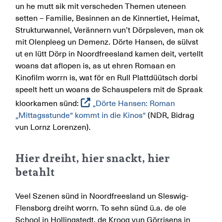
un he mutt sik mit verscheden Themen uteneen
setten – Familie, Besinnen an de Kinnertiet, Heimat,
Strukturwannel, Verännern vun’t Dörpsleven, man ok
mit Olenpleeg un Demenz. Dörte Hansen, de sülvst
ut en lütt Dörp in Noordfreesland kamen deit, vertellt
woans dat aflopen is, as ut ehren Romaan en
Kinofilm worrn is, wat för en Rull Plattdüütsch dorbi
speelt hett un woans de Schauspelers mit de Spraak
kloorkamen sünd:
„Dörte Hansen: Roman
„Mittagsstunde“ kommt in die Kinos“
(NDR, Bidrag
vun Lornz Lorenzen).
Hier dreiht, hier snackt, hier
betahlt
Veel Szenen sünd in Noordfreesland un Sleswig-
Flensborg dreiht worrn. To sehn sünd ü.a. de ole
School in Hollingstedt, de Kroog vun Görrisens in