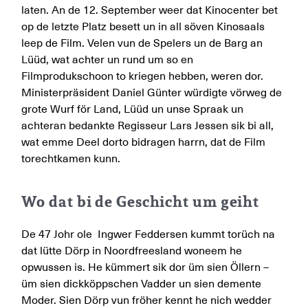
laten. An de 12. September weer dat Kinocenter bet
op de letzte Platz besett un in all söven Kinosaals
leep de Film. Velen vun de Spelers un de Barg an
Lüüd, wat achter un rund um so en
Filmprodukschoon to kriegen hebben, weren dor.
Ministerpräsident Daniel Günter würdigte vörweg de
grote Wurf för Land, Lüüd un unse Spraak un
achteran bedankte Regisseur Lars Jessen sik bi all,
wat emme Deel dorto bidragen harrn, dat de Film
torechtkamen kunn.
Wo dat bi de Geschicht um geiht
De 47 Johr ole Ingwer Feddersen kummt torüch na
dat lütte Dörp in Noordfreesland woneem he
opwussen is. He kümmert sik dor üm sien Öllern –
üm sien
dickk
öppschen Vadder un sien demente
Moder. Sien Dörp vun fröher kennt he nich wedder