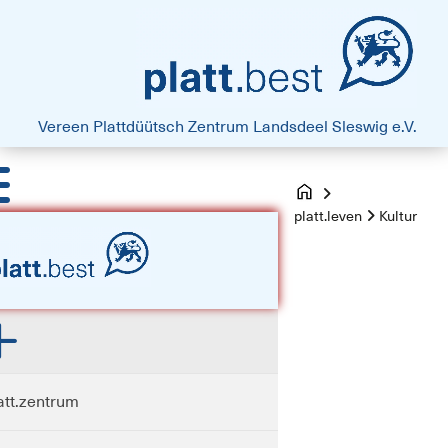
platt.best - Drift vun Harten
Vereen Plattdüütsch Zentrum
Landsdeel Sleswig e.V.
platt.leven
Kultur
att.zentrum