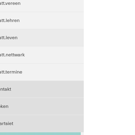
att.vereen
att.lehren
att.leven
att.nettwark
att.termine
ntakt
öken
artsiet