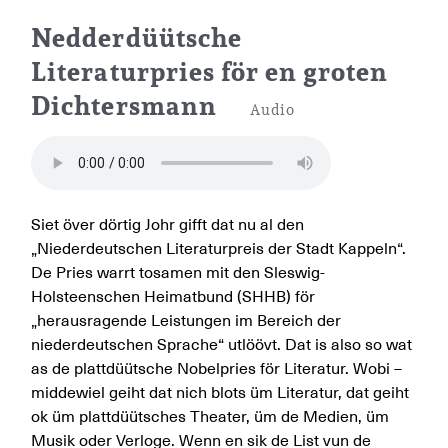
Kappelner Literaturpreis 20
Nedderdüütsche
Literaturpries för en groten
Dichtersmann
Audio
Siet över dörtig Johr gifft dat nu al den
„Niederdeutschen Literaturpreis der Stadt Kappeln“.
De Pries warrt tosamen mit den Sleswig-
Holsteenschen Heimatbund (SHHB) för
„herausragende Leistungen im Bereich der
niederdeutschen Sprache“ utlöövt. Dat is also so wat
as de plattdüütsche Nobelpries för Literatur. Wobi –
middewiel geiht dat nich blots üm Literatur, dat geiht
ok üm plattdüütsches Theater, üm de Medien, üm
Musik oder Verloge. Wenn en sik de List vun de