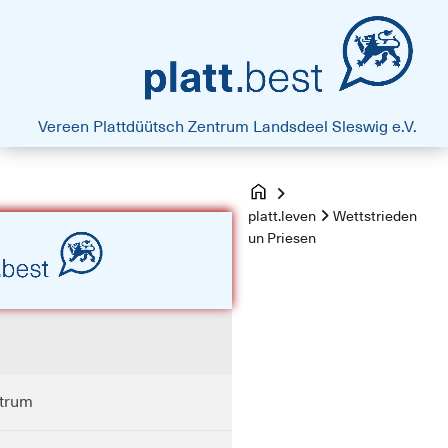
platt.best - Drift vun Harten
Vereen Plattdüütsch Zentrum
Landsdeel Sleswig e.V.
platt.leven
Wettstrieden
un Priesen
ntrum