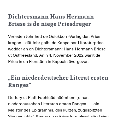
Dichtersmann Hans-Hermann
Briese is de niege Priesdreger
Verleden Johr hett de Quickborn-Verlag den Pries
kregen – düt Johr geiht de Kappelner Literaturpries
wedder an en Dichtersmann: Hans-Hermann Briese
ut Ostfreesland. An‘n 4. November 2022 warrt de
Pries in en Fierstünn in Kappeln övergeven.
„Ein niederdeutscher Literat ersten
Ranges“
De Jury ut Platt-Fachlüüd nöömt em „einen
niederdeutschen Literaten ersten Ranges . . . ein
Meister des Epigramms, des kurzen, zugespitzten
Sinngedichts“. Knapp un präzise formuleert sünd sien