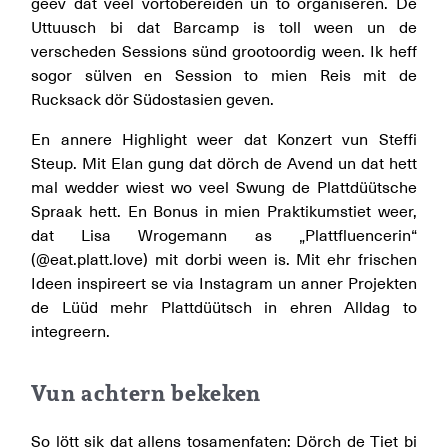
geev dat veel vörtobereiden un to organiseren. De
Uttuusch bi dat Barcamp is toll ween un de
verscheden Sessions sünd grootoordig ween. Ik heff
sogor sülven en Session to mien Reis mit de
Rucksack dör Südostasien geven.
En annere Highlight weer dat Konzert vun Steffi
Steup. Mit Elan gung dat dörch de Avend un dat hett
mal wedder wiest wo veel Swung de Plattdüütsche
Spraak hett. En Bonus in mien Praktikumstiet weer,
dat Lisa Wrogemann as „Plattfluencerin“
(@eat.platt.love) mit dorbi ween is. Mit ehr frischen
Ideen inspireert se via Instagram un anner Projekten
de Lüüd mehr Plattdüütsch in ehren Alldag to
integreern.
Vun achtern bekeken
So lött sik dat allens tosamenfaten: Dörch de Tiet bi