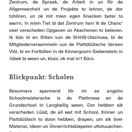
Zentrum, de Spraak, de Arbeit in un för de
Allgemeenheit un de Projekte to lehren, de dor
tohören, un ok mit mien egen Snacken beter to
warrn. In mien Tiet bi dat Zentrum harr ik de Chanc‘
veel verscheden Opgaven un Akschonen to beleven.
Ik bün bi en Sitten vun de SHHB-Utschuss, bi de
Mitgliederversammeln vun de Plattdüütsche Vereen
Viöl, bi en Fortbillen in de Kinnergoorn Siebenstein in
Jübek bi ween un, kloor, ok mal in’t Büro.
Blickpunkt: Scholen
Besunners spannend för mi as angahn
Schoolmeistersche is de Plattmess an de
Grundschool in Langballig ween. Dor hebben sik
verscheden Lüüd, de all wat mit School, Kinner un
Plattdüütsch to doon hebben, drapen, um sik över
Material, Ideen un Ünnerrichtsbispelen uttotuuschen.