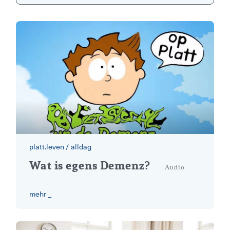
platt.leven
/
alldag
was bedeutet Demenz
Wat is egens Demenz?
Audio
mehr _