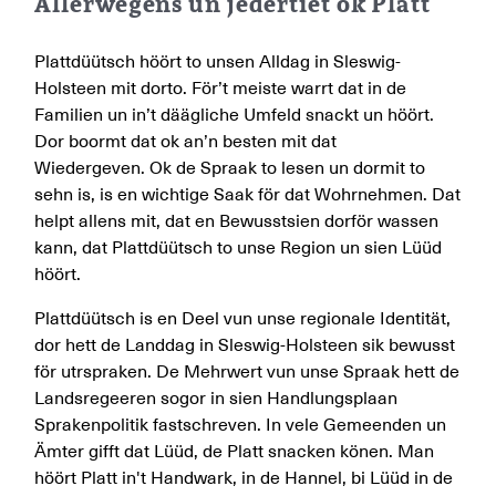
Allerwegens un jedertiet ok Platt
Plattdüütsch höört to unsen Alldag in Sleswig-
Holsteen mit dorto. För’t meiste warrt dat in de
Familien un in’t däägliche Umfeld snackt un höört.
Dor boormt dat ok an’n besten mit dat
Wiedergeven. Ok de Spraak to lesen un dormit to
sehn is, is en wichtige Saak för dat Wohrnehmen. Dat
helpt allens mit, dat en Bewusstsien dorför wassen
kann, dat Plattdüütsch to unse Region un sien Lüüd
höört.
Plattdüütsch is en Deel vun unse regionale Identität,
dor hett de Landdag in Sleswig-Holsteen sik bewusst
för utrspraken. De Mehrwert vun unse Spraak hett de
Landsregeeren sogor in sien Handlungsplaan
Sprakenpolitik fastschreven. In vele Gemeenden un
Ämter gifft dat Lüüd, de Platt snacken könen. Man
höört Platt in't Handwark, in de Hannel, bi Lüüd in de