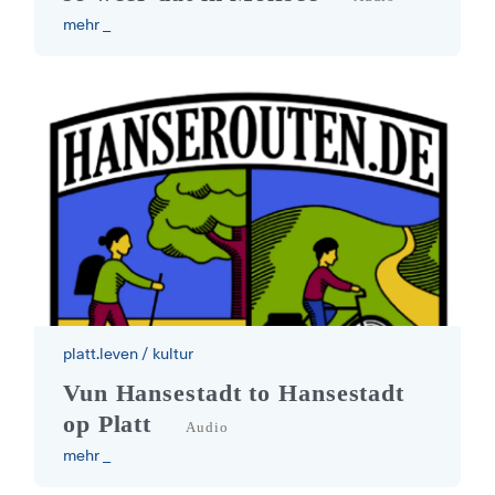
mehr _
platt.leven
/
kultur
hanserouten plattdeutsch
Vun Hansestadt to Hansestadt
op Platt
Audio
mehr _