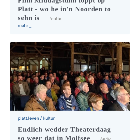
Film Middagstunn löppt op
Platt - wo he in'n Noorden to
sehn is
Audio
mehr _
platt.leven
/
kultur
niederdeutsche Theatertage Molfse
Endlich wedder Theaterdaag -
so weer dat in Molfsee
Audio