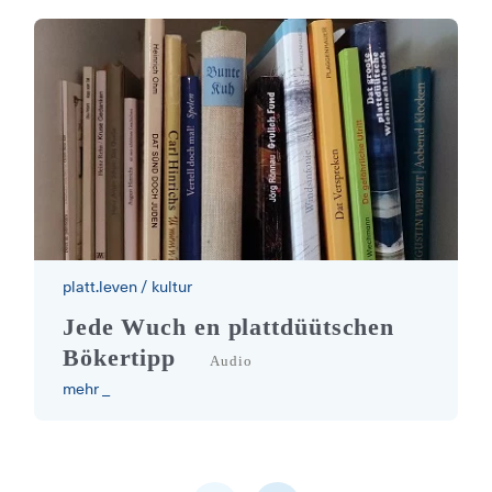
platt.leven
/
kultur
plattdeutsche Büchertipps von Mar
Jede Wuch en plattdüütschen
Bökertipp
Audio
mehr _