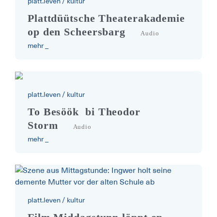
platt.leven
/
kultur
Plattdeutsche Theaterakademie Sc
Plattdüütsche Theaterakademie
op den Scheersbarg
Audio
mehr _
platt.leven
/
kultur
Zu Besuch bei Theodor Storm
To Besöök
bi Theodor
Storm
Audio
mehr _
platt.leven
/
kultur
Mittagstunde auf Plattdeutsch